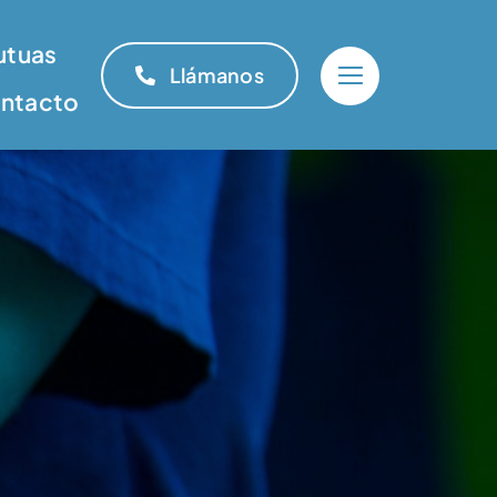
utuas
Llámanos
ntacto