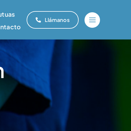
utuas
Llámanos
ntacto
n