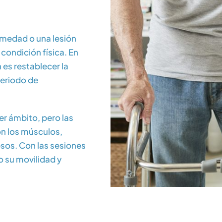
rmedad o una lesión
condición física. En
n es restablecer la
periodo de
er ámbito, pero las
n los músculos,
esos. Con las sesiones
o su movilidad y